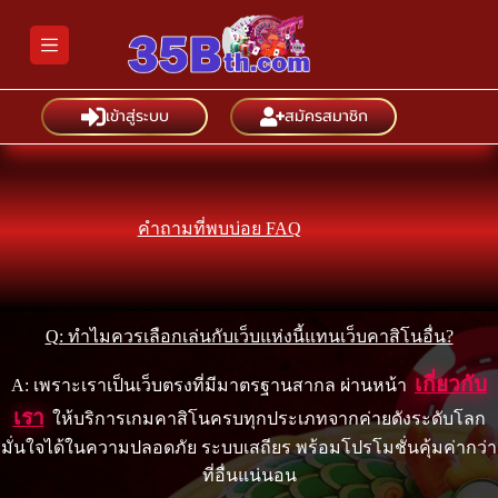
Skip
to
content
เข้าสู่ระบบ
สมัครสมาชิก
คำถามที่พบบ่อย FAQ
Q: ทำไมควรเลือกเล่นกับเว็บแห่งนี้แทนเว็บคาสิโนอื่น?
เกี่ยวกับ
A: เพราะเราเป็นเว็บตรงที่มีมาตรฐานสากล ผ่านหน้า
เรา
ให้บริการเกมคาสิโนครบทุกประเภทจากค่ายดังระดับโลก
มั่นใจได้ในความปลอดภัย ระบบเสถียร พร้อมโปรโมชั่นคุ้มค่ากว่า
ที่อื่นแน่นอน