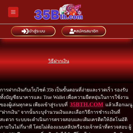
Skip
to
content
เข้าสู่ระบบ
สมัครสมาชิก
วิธีฝากเงิน
การฝากเงินกับเว็บไซต์ 35b เป็นขั้นตอนที่ง่ายและรวดเร็ว รองรับ
ทั้งบัญชีธนาคารและ True Wallet เพื่อความยืดหยุ่นในการใช้งาน
35BTH.COM
ของผู้เล่นทุกคน เพียงเข้าสู่ระบบที่
แล้วเลือกเมนู
“ฝากเงิน” จากนั้นระบุจำนวนเงินและเลือกวิธีการชำระเงินที่
สะดวก ระบบจะดำเนินการตรวจสอบและเติมเครดิตให้อัตโนมัติ
ภายในไม่กี่นาที โดยไม่ต้องแนบสลิปหรือรอเจ้าหน้าที่ตรวจสอบ ผู้