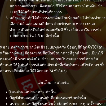
จากนั้นให้ท่านกดขอเลขบัญชีที่เว็บไซต์ให้บริการ ทางระบบ
ของเราจะทำการแจ้งเลขบัญชีให้ท่านสามารถโอนเงินเข้า
ระบบได้ในจำนวนที่ท่านต้องการ
หลังจากลูกค้าได้ทำการฝากเงินเรียบร้อยแล้ว ให้ท่านทำการ
เลือกไฟล์ และแนบสลิปการฝากเข้าระบบ ทางระบบจะ
ทำการเติมเครดิตให้ท่านเลยทันที ซึ่งจะใช้เวลาในการทำ
รายการภายใน 1-5 นาทีเท่านั้น
หมายเหตุ** การฝากเงินเข้าระบบทุกครั้ง ชื่อบัญชีที่ลูกค้าใช้โอน
หรือฝากเงิน จะต้องตรงกับชื่อบัญชีธนาคารที่ลูกค้าลงทะเบียนไว้
ก่อนหน้านี้ หากเครดิตไม่เข้าระบบภายในระยะเวลาที่ทางเว็บ
กำหนด ให้ผู้เล่นทำการติดต่อเจ้าหน้าที่เพื่อทำการแก้ไขปัญหา ซึ่ง
สามารถติดต่อสอบได้ได้ตลอด 24 ชั่วโมง)
เงื่อนไขการเติมเงิน
โอนผ่านแอปธนาคารเท่านั้น
บัญชีฝาก-ถอนต้องตรงกับที่สมัครสมาชิกเท่านั้น
ตรวจสอบเลขบัญชีบนหน้าเว็บก่อนทำรายการทุกครั้ง เพราะ